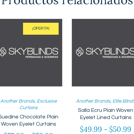
¡OFERTA!
Another Brands
,
Exclusive
Another Brands
,
Elite Blind
Curtains
Salla Ecru Plain Woven
Suedine Chocolate Plain
Eyelet Lined Curtains
Woven Eyelet Curtains
$
49.99
-
$
50.99