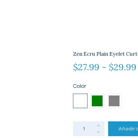
Zen Ecru Plain Eyelet Curt
$
27.99
-
$
29.99
Color
Zen
Añadir a
Ecru