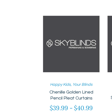
Happy Kids
,
Your Blinds
Chenille Golden Lined
Pencil Pleat Curtains
$
39.99
-
$
40.99
Rango