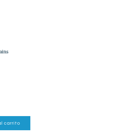
ains
Rango
de
precios:
desde
$27.99
hasta
$29.99
l carrito