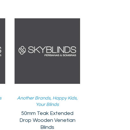
s
Another Brands
,
Happy Kids
,
Your Blinds
50mm Teak Extended
Drop Wooden Venetian
Rango
Blinds