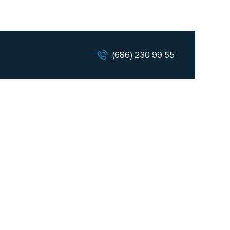
(686) 230 99 55
Curtains
s