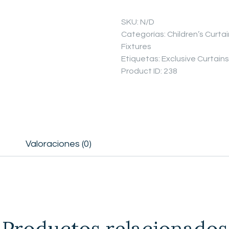
Plain
Eyelet
SKU:
N/D
Curtains
Categorías:
Children’s Curtai
cantidad
Fixtures
Etiquetas:
Exclusive Curtains
Product ID:
238
Valoraciones (0)
Productos relacionados