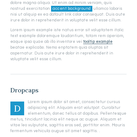
dolore magna aliqua. Ut enim ad minim veniam, quis
nostrud exercitation
accent background
ullamco laboris
nisi ut aliquip ex ea dafault link color consequat. Duis aute
irure dolor in reprehenderit in voluptate velit esse cillum.
Lorem ipsum example iste natus error sit voluptatem italic
text example doloremque laudantium, totam rem aperiam,
eaque ipsa quae ab illo inventore vei
tooltip example
beatae explicabo. Nemo enptatem quia oluptas sit
aspernatur. Duis aute irure dolor in reprehenderit in
voluptate velit esse cillum.
Dropcaps
Lorem ipsum dolor sit amet, consectetur cursus
D
adipiscing elit. Aliquam erat volutpat. Curabitur
elementum, donec tellus at dapibus. Pellentesque
metus, tincidunt lacinia elit neque ac augue. Aliquam et
vitae leo vulputate, sagittis eros sed, porttitor enim. Mauris
fermentum vehicula augue sit amet sagittis. .