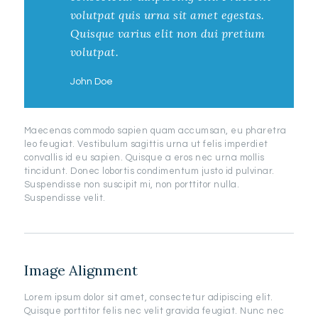
volutpat quis urna sit amet egestas.
Quisque varius elit non dui pretium
volutpat.
John Doe
Maecenas commodo sapien quam accumsan, eu pharetra
leo feugiat. Vestibulum sagittis urna ut felis imperdiet
convallis id eu sapien. Quisque a eros nec urna mollis
tincidunt. Donec lobortis condimentum justo id pulvinar.
Suspendisse non suscipit mi, non porttitor nulla.
Suspendisse velit.
Image Alignment
Lorem ipsum dolor sit amet, consectetur adipiscing elit.
Quisque porttitor felis nec velit gravida feugiat. Nunc nec