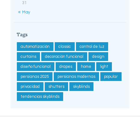
31
« May
Tags
automatización
classic
control de luz
curtains
decoración funcional
design
diseño funcional
drapes
home
light
persianas 2025
persianas modernas
popular
privacidad
shutters
skyblinds
tendencias skyblinds