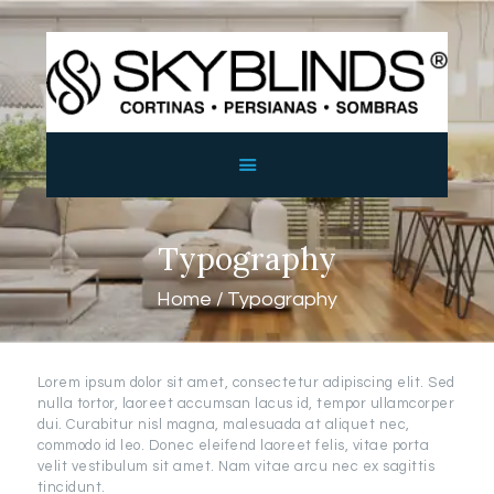
SKYBLINDS
Persianas y Sombras
INICIO
SOBRE SKYBLINDS
PRODUCTOS
Typography
BLOG
CONTACTO
Home
Typography
Lorem ipsum dolor sit amet, consectetur adipiscing elit. Sed
nulla tortor, laoreet accumsan lacus id, tempor ullamcorper
dui. Curabitur nisl magna, malesuada at aliquet nec,
commodo id leo. Donec eleifend laoreet felis, vitae porta
velit vestibulum sit amet. Nam vitae arcu nec ex sagittis
tincidunt.