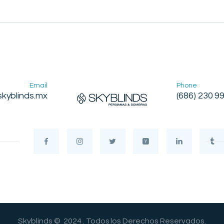
Email
Phone
kyblinds.mx
(686) 230 9
Skyblinds © 2024 . Todos los Derechos Reservados.