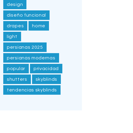
design
diseño funcional
drapes
home
light
persianas 2025
persianas modernas
popular
privacidad
shutters
skyblinds
tendencias skyblinds