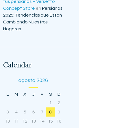
tus persianas – Versetto
Concept Store
en
Persianas
2025: Tendencias que Están
Cambiando Nuestros
Hogares
Calendar
agosto 2026
L
M
X
J
V
S
D
1
2
3
4
5
6
7
8
9
10
11
12
13
14
15
16