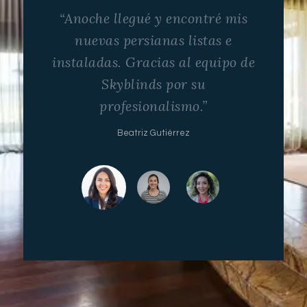
“Anoche llegué y encontré mis
nuevas persianas listas e
instaladas. Gracias al equipo de
Skyblinds por su
profesionalismo.”
Beatriz Gutiérrez