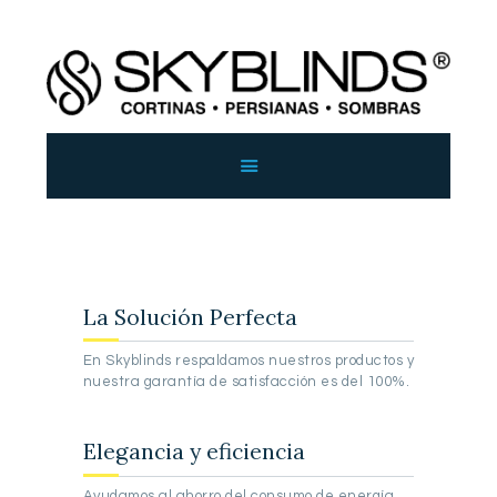
SKYBLINDS
Persianas y Sombras
INICIO
SOBRE SKYBLINDS
PRODUCTOS
BLOG
CONTACTO
La Solución Perfecta
En Skyblinds respaldamos nuestros productos y
nuestra garantía de satisfacción es del 100%.
Elegancia y eficiencia
Ayudamos al ahorro del consumo de energía